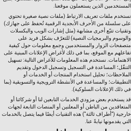
المستخدمين الذين يستعملون موقعنا.
نستخدم ملفات تعريف الارتباط (ملفات نصية صغيرة تحتوي
على سلسلة من الأحرف الأبجدية الرقمية تُحفظ على جهازك)
وتقنيات تتبّع أخرى مشابهة (مثل إشارات الويب والبكسلات
والوسوم والبرمجيات النصية) للتعرّف بشكل فريد على
متصفحات الزوار والمستخدمين وجمع معلومات حول كيفية
تفاعلهم مع الموقع، بما في ذلك لأغراض الإعلانات المبنية على
الاهتمامات. نستخدم هذه المعلومات للأغراض التالية: تسهيل
التنقّل؛ المساعدة في التسجيل وتسجيل الدخول وتقديم
الملاحظات؛ تحليل استخدام المنتجات أو الخدمات أو
التطبيقات؛ والمساعدة في الأنشطة الترويجية والتسويقية (بما
في ذلك الإعلانات السلوكية).
قد يستخدم بعض مزودي الخدمات التابعين لنا أو شركائنا أو
المتعاقدين من الباطن أو المعلنين أو المنصات التابعة لجهات
خارجية ("أطراف ثالثة") هذه التقنيات أيضًا فيما يتصل بالخدمات
التي يقدمونها نيابةً عنا.