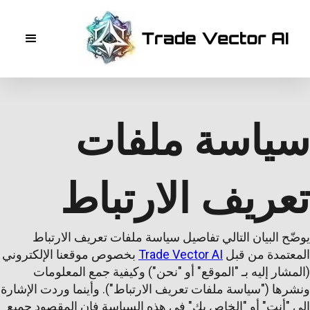
سياسة ملفات
تعريف الارتباط
يوضّح البيان التالي تفاصيل سياسة ملفات تعريف الارتباط
المعتمدة من قبل
Trade Vector AI
بخصوص موقعنا الإلكتروني
(المشار إليه بـ "الموقع" أو "نحن") وكيفية جمع المعلومات
ونشرها ("سياسة ملفات تعريف الارتباط"). وأينما وردت الإشارة
إلى "أنت" أو "الخاص بك" في هذه السياسة فإن المقصود جميع