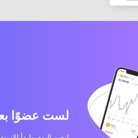
لست عضوًا بع
انضم اليوم وابدأ الاستف