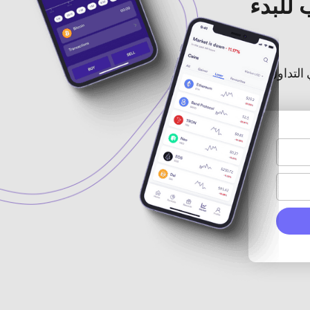
 للبدء
التداول.