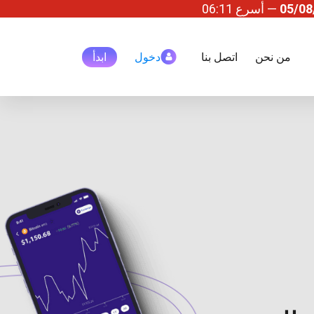
05/08
— أسرع
06:11
من نحن
اتصل بنا
دخول
ابدأ